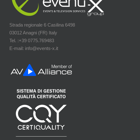
Strada regionale 6 Casilina 6498
03012 Anagni (FR) Italy
Tel. :+39 0775.769483
E-mail: info@events-x.it