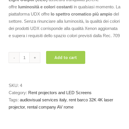
offre
luminosità e colori costanti
in qualsiasi momento. La
piattaforma UDX offre
lo spettro cromatico più ampio
del
settore. Senza rinunciare alla luminosità, la qualità dei colori
dei prodotti UDX corrisponde alla qualità Xenon aggiornata
e supera i requisiti dello spazio colori previsti dalla Rec. 709
Add to cart
Barco
UDX-
4K32
laser
SKU:
4
projector
Category:
Rent projectors and LED Screens
32.000
Tags:
audiovisual services italy
,
rent barco 32K 4K laser
ansilumen
projector
,
rental company AV rome
rent
quantity