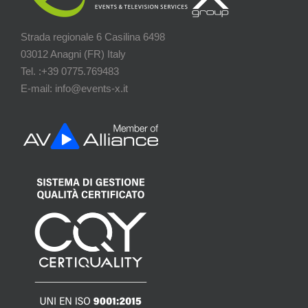
Strada regionale 6 Casilina 6498
03012 Anagni (FR) Italy
Tel. :+39 0775.769483
E-mail: info@events-x.it