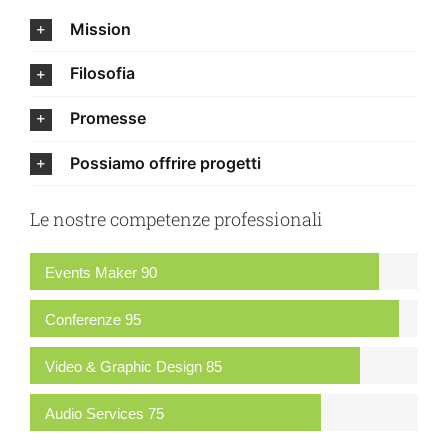
Mission
Filosofia
Promesse
Possiamo offrire progetti
Le nostre competenze professionali
Events Maker
90
Conferenze
95
Video & Graphic Design
85
Audio Services
75