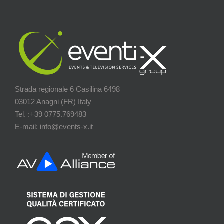
Strada regionale 6 Casilina 6498
03012 Anagni (FR) Italy
Tel. :+39 0775.769483
E-mail: info@events-x.it