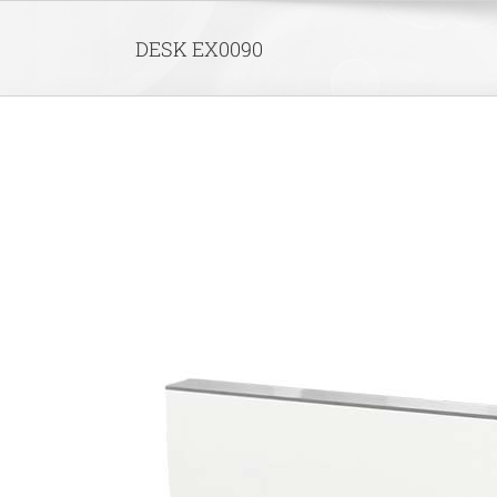
Skip
to
DESK EX0090
content