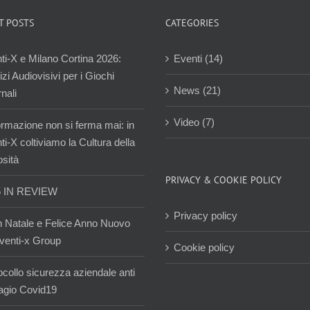
T POSTS
CATEGORIES
ti-X e Milano Cortina 2026:
Eventi (14)
zi Audiovisivi per i Giochi
News (21)
nali
Video (7)
ormazione non si ferma mai: in
i-X coltiviamo la Cultura della
osità
PRIVACY & COOKIE POLICY
5 IN REVIEW
Privacy policy
 Natale e Felice Anno Nuovo
venti-x Group
Cookie policy
ocollo sicurezza aziendale anti
agio Covid19