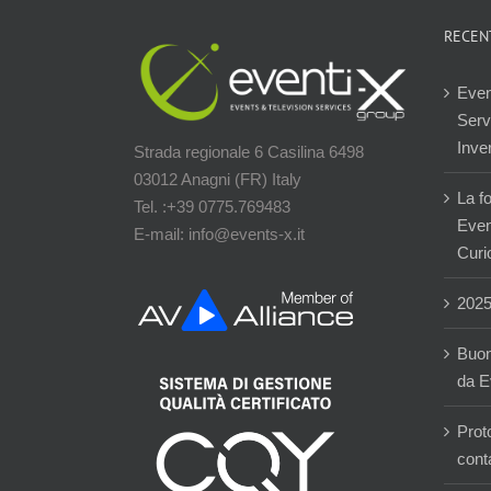
RECEN
Even
Servi
Inver
Strada regionale 6 Casilina 6498
03012 Anagni (FR) Italy
La f
Tel. :+39 0775.769483
Event
E-mail: info@events-x.it
Curi
202
Buon
da E
Prot
cont