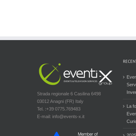
RECEN
Even
Servi
Inver
Strada regionale 6 Casilina 6498
03012 Anagni (FR) Italy
La f
Tel. :+39 0775.769483
Event
E-mail: info@events-x.it
Curi
202