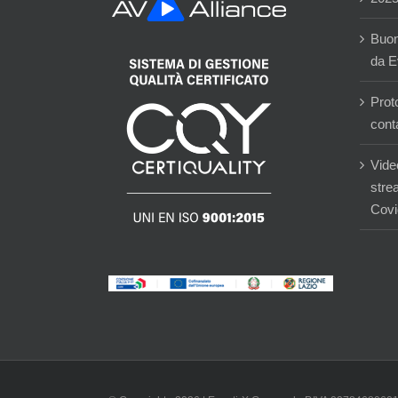
Buon
da E
Prot
cont
Vide
stre
Covi