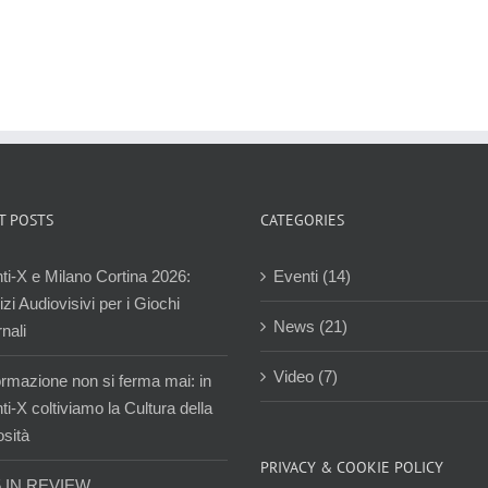
T POSTS
CATEGORIES
ti-X e Milano Cortina 2026:
Eventi (14)
zi Audiovisivi per i Giochi
News (21)
nali
Video (7)
ormazione non si ferma mai: in
i-X coltiviamo la Cultura della
osità
PRIVACY & COOKIE POLICY
5 IN REVIEW