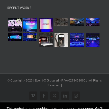
RECENT WORKS
© Copyright -
2026 | Eventi-X Group srl - P.IVA 02784680601 | All Rights
Reserved |
Vimeo
Facebook
X
LinkedIn
Instagram
This website uses cookies to improve your experience. We'll