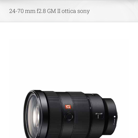
Skip
24-70 mm f2.8 GM II ottica sony
to
content