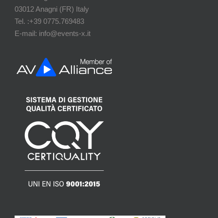
03012 Anagni (FR) Italy
Tel. :+39 0775.769483
E-mail: info@events-x.it