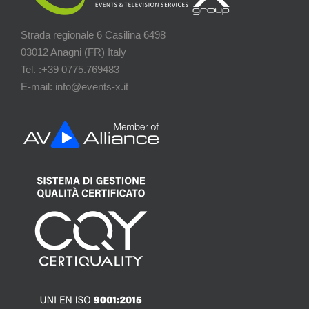
Strada regionale 6 Casilina 6498
03012 Anagni (FR) Italy
Tel. :+39 0775.769483
E-mail: info@events-x.it