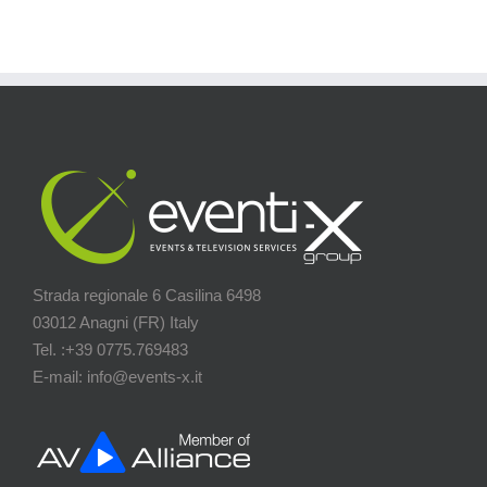
Strada regionale 6 Casilina 6498
03012 Anagni (FR) Italy
Tel. :+39 0775.769483
E-mail: info@events-x.it