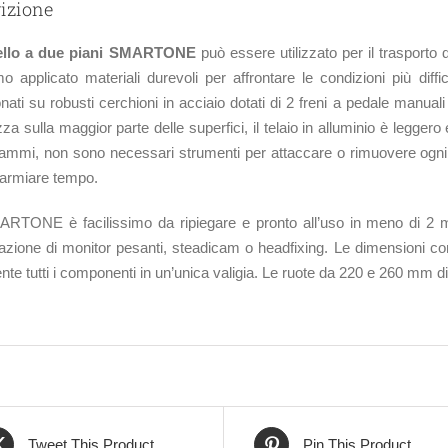
izione
ello a due piani SMARTONE
può essere utilizzato per il trasporto
o applicato materiali durevoli per affrontare le condizioni più diff
nati su robusti cerchioni in acciaio dotati di 2 freni a pedale manual
za sulla maggior parte delle superfici, il telaio in alluminio è legge
rammi, non sono necessari strumenti per attaccare o rimuovere ogni r
parmiare tempo.
RTONE è facilissimo da ripiegare e pronto all’uso in meno di 2 min
allazione di monitor pesanti, steadicam o headfixing. Le dimensioni co
nte tutti i componenti in un’unica valigia. Le ruote da 220 e 260 mm di
Tweet This Product
Pin This Product