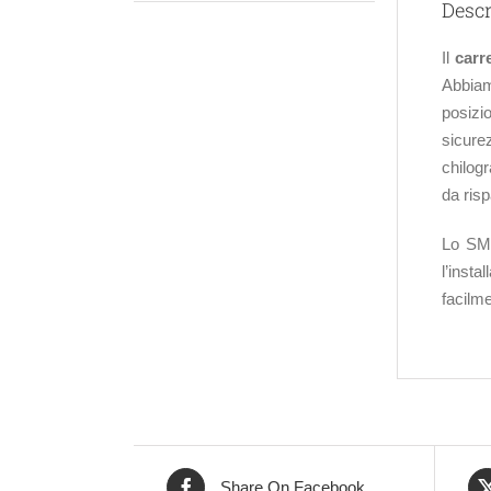
Descr
Il
carr
Abbiam
posizio
sicurez
chilog
da ris
Lo SMA
l’inst
facilme
Share On Facebook