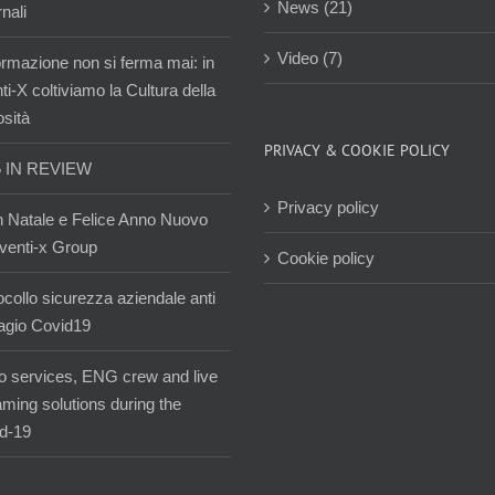
News (21)
nali
Video (7)
ormazione non si ferma mai: in
i-X coltiviamo la Cultura della
osità
PRIVACY & COOKIE POLICY
5 IN REVIEW
Privacy policy
 Natale e Felice Anno Nuovo
venti-x Group
Cookie policy
ocollo sicurezza aziendale anti
agio Covid19
o services, ENG crew and live
aming solutions during the
d-19