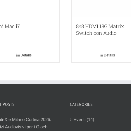
ni Mac i7
8×8 HDMI 18G Matrix
Switch con Audio
Details
Details
T POSTS
CATEGORIES
ti-X e Milano Cortina 2026:
Eventi (14)
zi Audiovisivi per i Giochi