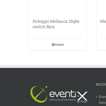
Noleggio Mellanox 25gbe
Mi
switch fibra
Details
RECEN
Even
Servi