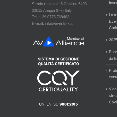
Inver
Strada regionale 6 Casilina 6498
03012 Anagni (FR) Italy
La f
Tel. :+39 0775.769483
Event
E-mail: info@events-x.it
Curi
202
Buon
da E
Prot
cont
Vide
stre
Covi