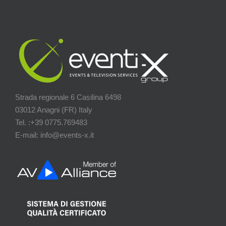
Strada regionale 6 Casilina 6498
03012 Anagni (FR) Italy
Tel. :+39 0775.769483
E-mail: info@events-x.it