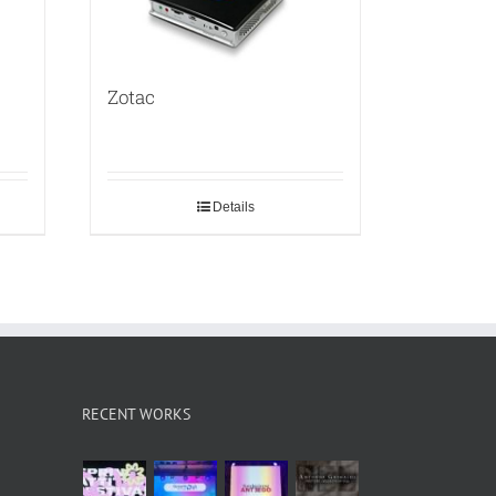
Zotac
Details
RECENT WORKS