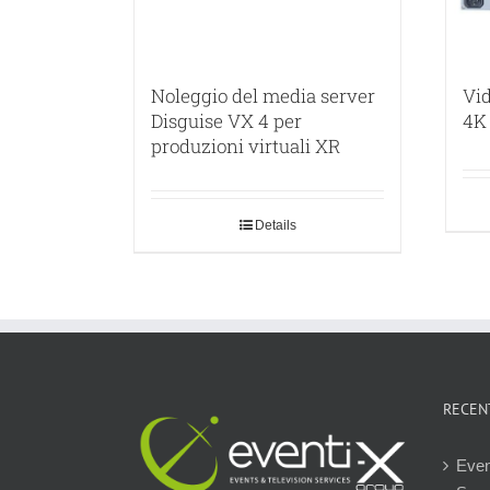
Noleggio del media server
Vi
Disguise VX 4 per
4K
produzioni virtuali XR
Details
RECEN
Even