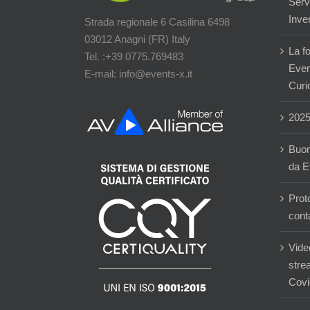
Servi
Inver
Strada regionale 6 Casilina 6498
03012 Anagni (FR) Italy
La f
Tel. :+39 0775.769483
Event
E-mail: info@events-x.it
Curi
202
Buon
da E
Prot
cont
Vide
stre
Covi