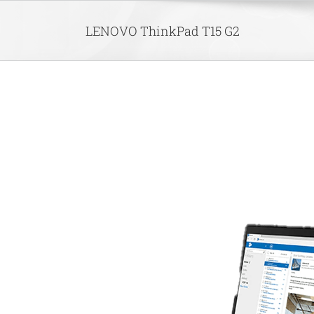
Skip
to
LENOVO ThinkPad T15 G2
content