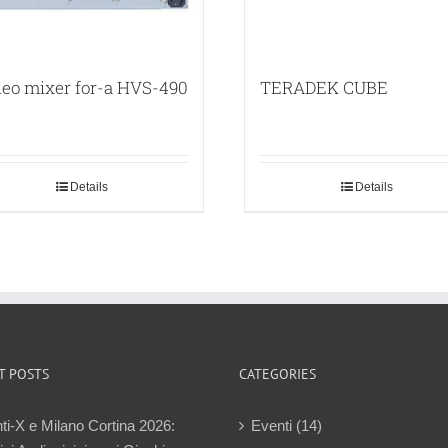
deo mixer for-a HVS-490
TERADEK CUBE
Details
Details
T POSTS
CATEGORIES
ti-X e Milano Cortina 2026:
Eventi (14)