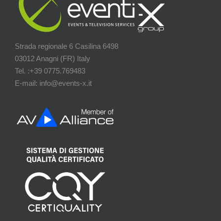
Strada regionale 6 Casilina 6498
03012 Anagni (FR) Italy
Tel. :+39 0775.769483
E-mail: info@events-x.it