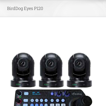
Skip
BirdDog Eyes P120
to
content