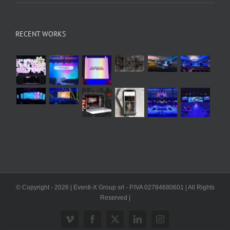
RECENT WORKS
© Copyright -
2026 | Eventi-X Group srl - P.IVA 02784680601 | All Rights
Reserved |
Vimeo
Facebook
X
LinkedIn
Instagram