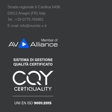
Strada regionale 6 Casilina 6498
03012 Anagni (FR) Italy
Tel. :+39 0775.769483
E-mail: info@events-x.it