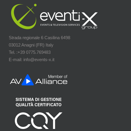
Strada regionale 6 Casilina 6498
03012 Anagni (FR) Italy
Tel. :+39 0775.769483
E-mail: info@events-x.it