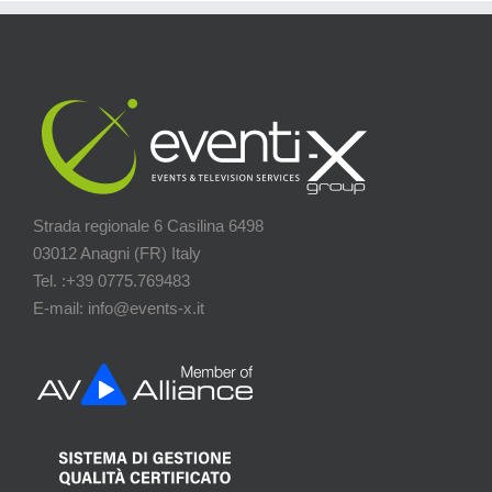
Strada regionale 6 Casilina 6498
03012 Anagni (FR) Italy
Tel. :+39 0775.769483
E-mail: info@events-x.it