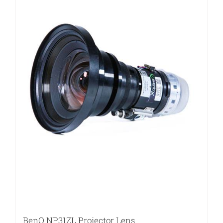
BenQ NP31ZL Projector Lens