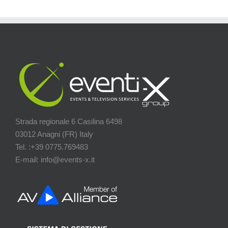
Strada regionale 6 Casilina 6498
03012 Anagni (FR) Italy
Tel. :+39 0775.769483
E-mail: info@events-x.it