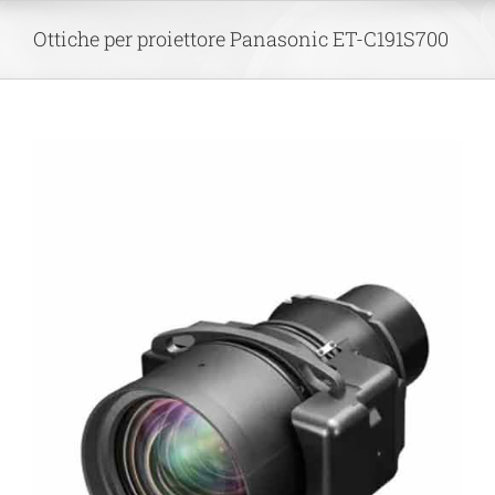
Skip
Ottiche per proiettore Panasonic ET-C191S700
to
content