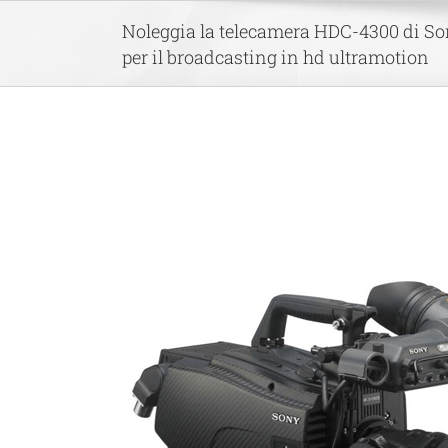
Skip
Noleggia la telecamera HDC-4300 di S
to
per il broadcasting in hd ultramotion
content