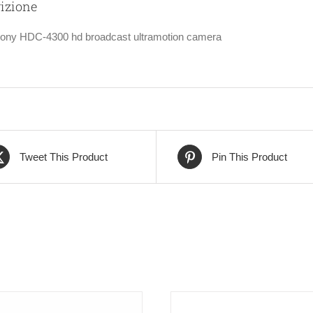
izione
ony HDC-4300 hd broadcast ultramotion camera
Tweet This Product
Pin This Product