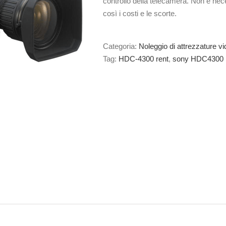
controllo della telecamera. Non è nece
così i costi e le scorte.
Categoria:
Noleggio di attrezzature vi
Tag:
HDC-4300 rent
,
sony HDC4300