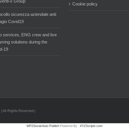
venti-x Group
Cookie policy
ocollo sicurezza aziendale anti
agio Covid19
o services, ENG crew and live
aming solutions during the
d-19
| All Rights Reserved |
WP2Social Auto Publish
Powered By :
XYZScripts.com