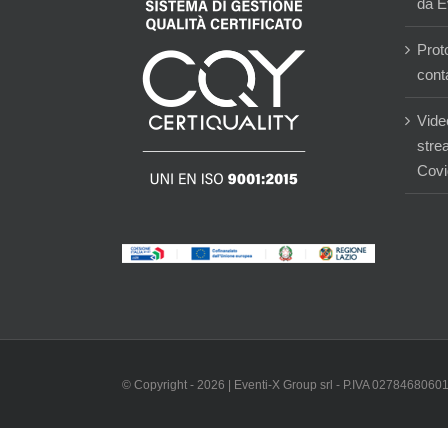
da E
Prot
cont
Vide
stre
Covi
© Copyright -
2026 | Eventi-X Group srl - P.IVA 02784680601 