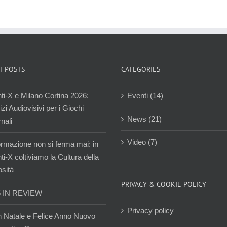
T POSTS
CATEGORIES
ti-X e Milano Cortina 2026:
Eventi (14)
zi Audiovisivi per i Giochi
News (21)
nali
Video (7)
ormazione non si ferma mai: in
i-X coltiviamo la Cultura della
osità
PRIVACY & COOKIE POLICY
5 IN REVIEW
Privacy policy
 Natale e Felice Anno Nuovo