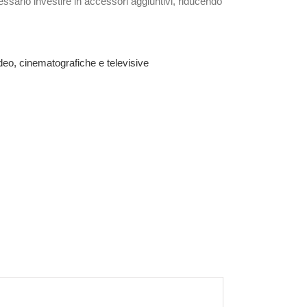
ssario investire in accessori aggiuntivi, riducendo
deo, cinematografiche e televisive