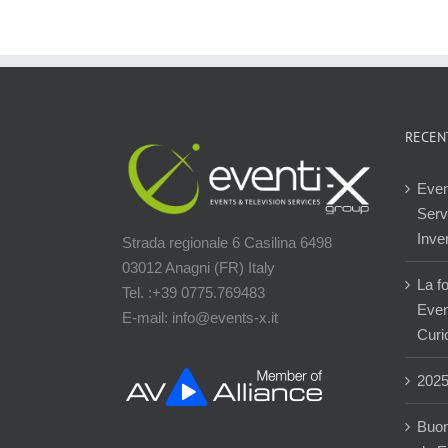
RECEN
Even
Servi
Inver
Strada regionale 6 Casilina 6498
03012 Anagni (FR) Italy
La f
Tel. :+39 0775.769483
Event
E-mail: info@events-x.it
Curi
202
Buon