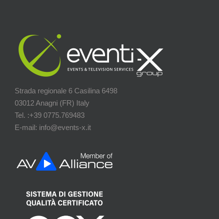
Strada regionale 6 Casilina 6498
03012 Anagni (FR) Italy
Tel. :+39 0775.769483
E-mail: info@events-x.it