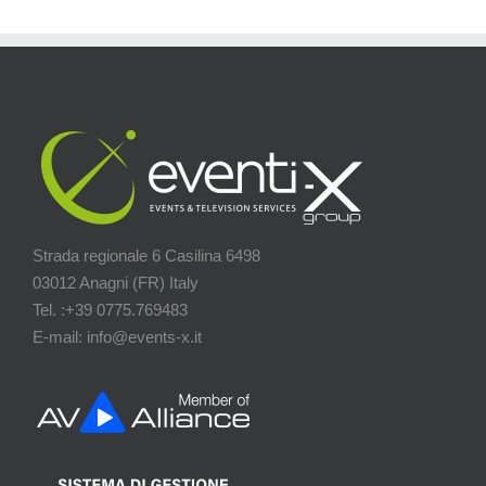
Strada regionale 6 Casilina 6498
03012 Anagni (FR) Italy
Tel. :+39 0775.769483
E-mail: info@events-x.it