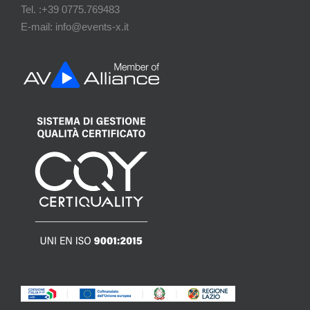
Tel. :+39 0775.769483
E-mail: info@events-x.it