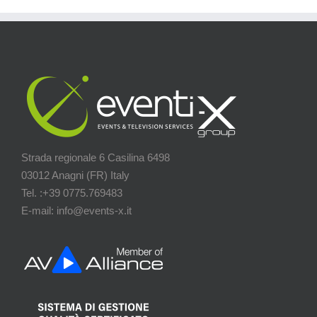
Strada regionale 6 Casilina 6498
03012 Anagni (FR) Italy
Tel. :+39 0775.769483
E-mail: info@events-x.it