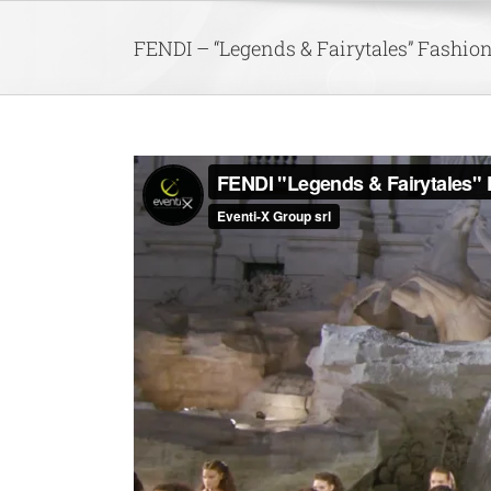
Skip
to
FENDI – “Legends & Fairytales” Fashi
content