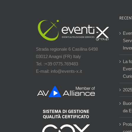
RECEN
Even
Servi
Inver
Strada regionale 6 Casilina 6498
03012 Anagni (FR) Italy
La f
Tel. :+39 0775.769483
Event
E-mail: info@events-x.it
Curi
202
Buon
da E
Prot
cont