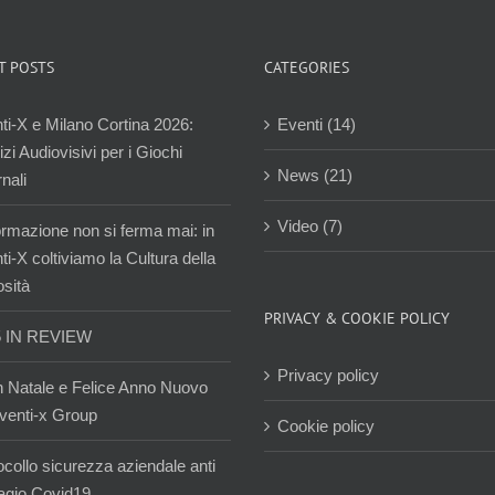
T POSTS
CATEGORIES
ti-X e Milano Cortina 2026:
Eventi (14)
zi Audiovisivi per i Giochi
News (21)
nali
Video (7)
ormazione non si ferma mai: in
i-X coltiviamo la Cultura della
osità
PRIVACY & COOKIE POLICY
5 IN REVIEW
Privacy policy
 Natale e Felice Anno Nuovo
venti-x Group
Cookie policy
ocollo sicurezza aziendale anti
agio Covid19