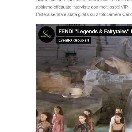
abbiamo effettuato interviste con molti ospiti VIP.
L’intera serata è stata girata su 2 fotocamere Ca