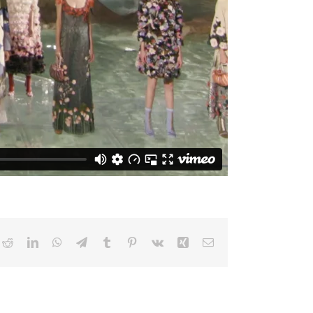
ok
Reddit
LinkedIn
WhatsApp
Telegram
Tumblr
Pinterest
Vk
Xing
Email