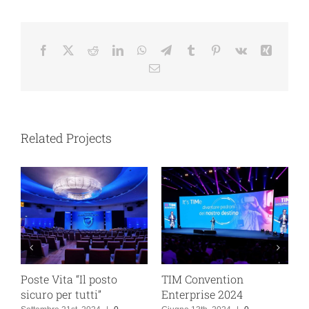
Facebook
X
Reddit
LinkedIn
WhatsApp
Telegram
Tumblr
Pinterest
Vk
Xing
Email
Related Projects
Poste Vita “Il posto
TIM Convention
P
sicuro per tutti”
Enterprise 2024
A