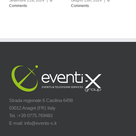
Settembre 21st, 2024
|
0
Giugno 13th, 2024
|
0
Comments
Comments
Strada regionale 6 Casilina 6498
03012 Anagni (FR) Italy
Tel. :+39 0775.769483
E-mail: info@events-x.it