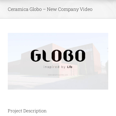
Skip
Ceramica Globo – New Company Video
to
content
View
Larger
Image
Project Description