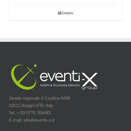
Details
Strada regionale 6 Casilina 6498
03012 Anagni (FR) Italy
Tel. :+39 0775.769483
E-mail: info@events-x.it