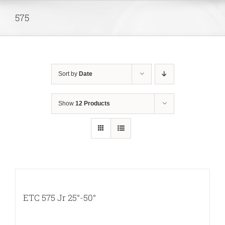
Skip
575
to
content
Sort by
Date
Show
12 Products
ETC 575 Jr 25°-50°