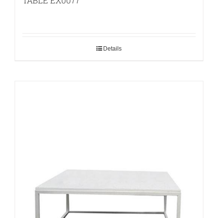
TABLE EX0077
Details