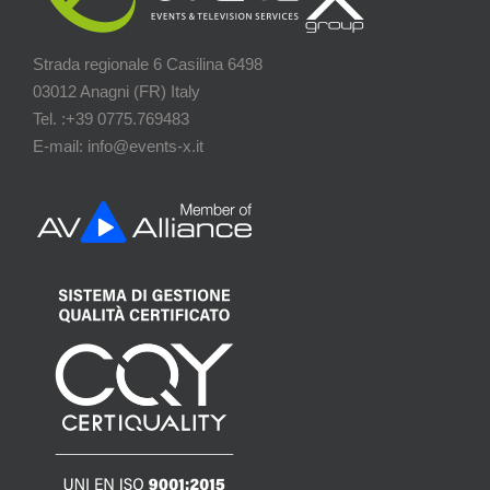
Strada regionale 6 Casilina 6498
03012 Anagni (FR) Italy
Tel. :+39 0775.769483
E-mail: info@events-x.it